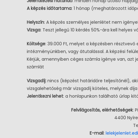
Jelentkezési határidő
: minden hónap utolsó napjáig
A képzés időtartama
: 1 hónap (meghatározott idő
Helyszín
: A képzés személyes jelenlétet nem igényel
Vizsga
: Teszt jellegű 10 kérdés 50%-ára kell helyes v
Költsége
: 39.000 Ft, melyet a képzésben résztvev
intézményünkben, vagy átutalással. A képzési felület
Kérjük, amennyiben céges számla igénye van, azt je
számlát
Vizsgadíj:
nincs (képzést határidőre teljesítőnél), ak
vizsgalehetőség már vizsgadíj köteles, melynek díja 
Jelentkezni lehet
: a honlapunkon található űrlap ki
Felvilágosítás, elérhetőségek
: 
4400 Nyíre
Te
E-mail
:
lelekjelenlet.