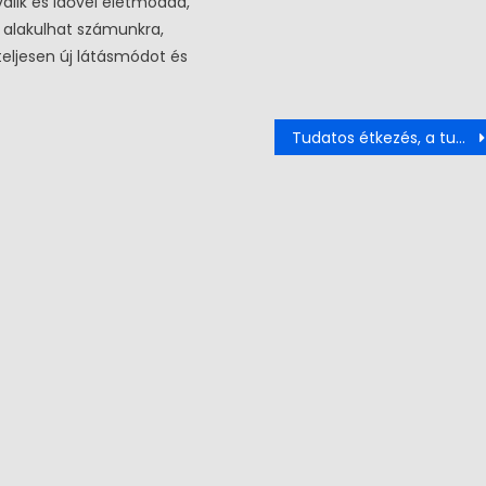
válik és idővel életmóddá,
á alakulhat számunkra,
eljesen új látásmódot és
Tudatos étkezés, a tudatos egészség szemlélet kialakításával