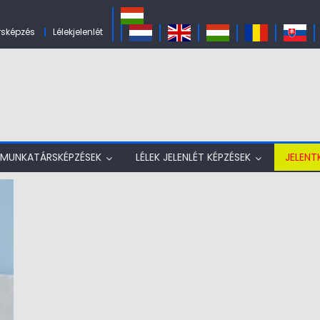
sképzés
Lélekjelenlét
MUNKATÁRSKÉPZÉSEK
LÉLEK JELENLÉT KÉPZÉSEK
JELENT