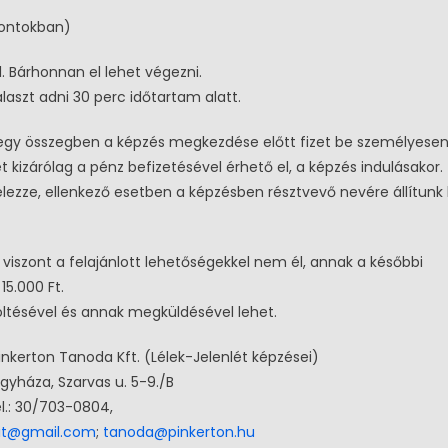
pontokban)
. Bárhonnan el lehet végezni.
álaszt adni 30 perc időtartam alatt.
ő egy összegben a képzés megkezdése előtt fizet be személyese
 kizárólag a pénz befizetésével érhető el, a képzés indulásakor.
lezze, ellenkező esetben a képzésben résztvevő nevére állítunk 
i viszont a felajánlott lehetőségekkel nem él, annak a későbbi
15.000 Ft.
töltésével és annak megküldésével lehet.
Pinkerton Tanoda Kft. (Lélek-Jelenlét képzései)
gyháza, Szarvas u. 5-9./B
l.: 30/703-0804,
edit@gmail.com
;
tanoda@pinkerton.hu