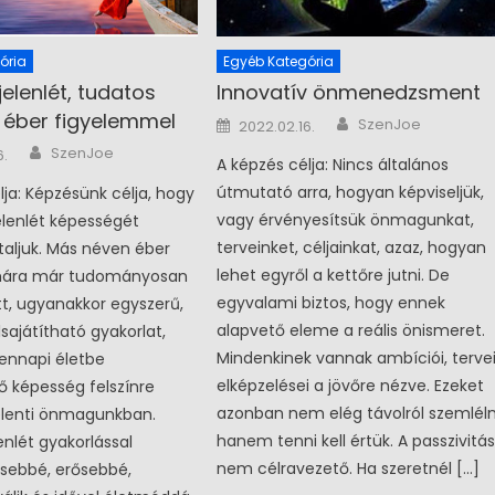
ória
Egyéb Kategória
elenlét, tudatos
Innovatív önmenedzsment
, éber figyelemmel
Author
Posted on
SzenJoe
2022.02.16.
Author
n
SzenJoe
6.
A képzés célja: Nincs általános
útmutató arra, hogyan képviseljük,
lja: Képzésünk célja, hogy
vagy érvényesítsük önmagun­kat,
elenlét képességét
terveinket, céljainkat, azaz, hogyan
aljuk. Más néven éber
lehet egyről a kettőre jutni. De
mára már tudományosan
egyvalami biztos, hogy ennek
ott, ugyanakkor egyszerű,
alapvető eleme a reális önismeret.
elsajátítható gyakorlat,
Mindenkinek vannak ambíciói, tervei
ennapi életbe
elképzelései a jövőre nézve. Ezeket
tő képesség felszínre
azonban nem elég távolról szemléln
elenti önmagunkban.
hanem tenni kell értük. A passzivitá
enlét gyakorlással
nem célravezető. Ha szeretnél […]
sebbé, erősebbé,