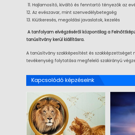
Hajlamosító, kiváltó és fenntartó tényezők az e
Az evészavar, mint szenvedélybetegség
Kiútkeresés, megoldási javaslatok, kezelés
A tanfolyam elvégzéséről központilag a Felnőttképz
tanúsítvány kerül kiállításra.
A tanúsítvány szakképesítést és szakképzettséget
tevékenység folytatása megfelelő szakirányú végze
Kapcsolódó képzéseink