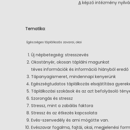
A
képző intézmény nyilvá
Menedzsme
Közművelő
Tematika
:
Egészséges táplálkozás zavarai, okai
Új népbetegség: stresszevés
Okostányér, okosan táplálni magunkat
téves információk és információ hiányból eredő 
Tápanyagismeret, mindennapi kenyerünk
Egészségtudatos táplálkozás elsajátítása gyerek
Táplálkozási szokások és az azt befolyásoló tény
Szorongás és stressz
Stressz, mint a zabálás faktora
Stressz és az étkezés kapcsolata
Evés-szenvedély és ami mögötte van.
Evészavar fogalma, fajtái, okai, megjelenési form