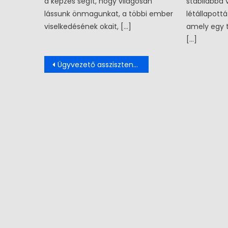
a képzés segít, hogy világosan
stabilabbá 
lássunk önmagunkat, a többi ember
létállapott
viselkedésének okait, […]
amely egy t
[…]
Bejegyzés navigáció
Ügyvezető asszisztens/titkárságvezető munkatárs