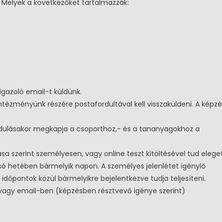
 Melyek a következőket tartalmazzák:
aigazoló email-t küldünk.
ntézményünk részére postafordultával kell visszaküldeni. A képzé
ndulásakor megkapja a csoporthoz,- és a tananyagokhoz a
sa szerint személyesen, vagy online teszt kitöltésével tud elege
lsó hetében bármelyik napon. A személyes jelenlétet igénylő
időpontok közül bármelyikre bejelentkezve tudja teljesíteni.
 vagy email-ben (képzésben résztvevő igénye szerint)