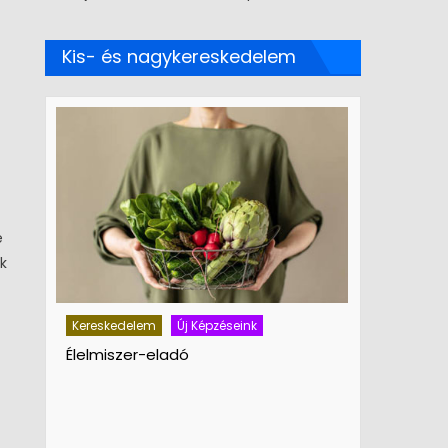
Kis- és nagykereskedelem
e
k
Kereskedelem
Új Képzéseink
Kereskedel
Élelmiszer-eladó
Vegyi áru 