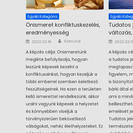
Egyéb Kategória
Egyéb Kateg
Önismeret konfliktuskezelés,
Tudatos j
eredményesség
változás
Author
Posted on
Posted o
SzenJoe
2022.02.16.
2022.02.1
A képzés célja: Önismeretünk
A képzés cé
megléte befolyásolja, hogyan
a tudatos j
leszünk képesek kezelni a
megtapaszt
konfliktusainkat, hogyan kezeljük a
figyelem, 
többi emberrel szemben keletkező
is bizonyít
feszültségeinek. Ha ezen a területen
bárki által 
kellő ismerettel rendelkezünk, akkor
ami a mind
uralni vagyunk képesek a helyzetet
beilleszthe
és könnyebben viseljük a
emelését j
törvényszerűen bekövetkező
Tudatos jel
válságokat, nehéz élethelyzeteket. Ez
természete