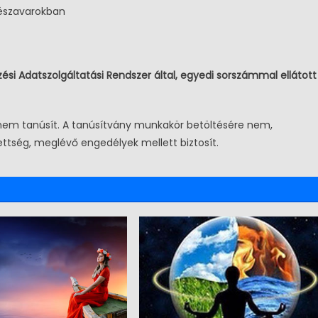
vészavarokban
ési Adatszolgáltatási Rendszer által, egyedi sorszámmal ellátott
 nem tanúsít. A tanúsítvány munkakör betöltésére nem,
ttség, meglévő engedélyek mellett biztosít.