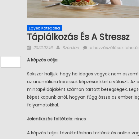
Egyéb Kategória
Táplálkozás És A Stressz
Posted on
Author
Táplálkozás és a stress
2022.02.16.
SzenJoe
a hozzászólások lehető
A képzés célja:
Sokszor halljuk, hogy ha ideges vagyok nem eszem! 
az anomáliára keressük képzésünkkel a választ. Az
mintapéldájaként számon tartott betegségek. Legtö
képet kapunk arról, hogyan függ össze az ember le
Kereskedelem
Új Képzéseink
Kereskedele
folyamatokkal.
Drogerista
Ingatlanköz
Jelentkezés feltétele
: nincs
A képzés teljes távoktatásban történik és online vag