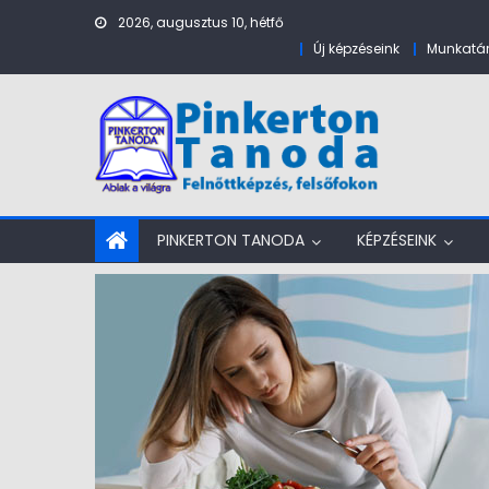
Skip to content
2026, augusztus 10, hétfő
Új képzéseink
Munkatár
PINKERTON TANODA
KÉPZÉSEINK