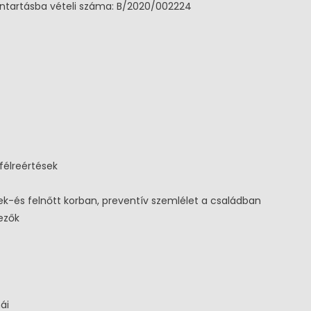
ntartásba vételi száma: B/2020/002224
nt
Új Képzéseink
Menedzsment
Új Képzéseink
dési munkatárs
Közművelődési munkatárs
félreértések
ek-és felnőtt korban, preventív szemlélet a családban
ezők
ái