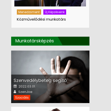
Menedzsment
Új Képzéseink
Menedzsme
Közművelődési munkatárs
Közművelő
Munkatársképzés
Szenvedélybeteg segítő
Posted on
2022.03.01.
Author
SzenJoe
Szociális