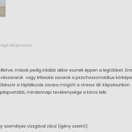
z bejegyzéshez
sége kikapcsolva
Illetve, mások pedig inkább akkor esznek éppen a legtöbbet. Err
 evészavarok vagy étkezési zavarok a pszichoszomatikus kórképe
bbször a táplálkozás zavara mögött a stressz áll. Képzésünkön
galapvetőbb, mindennapi tevékenysége a kóros lelki
m
Új Képzéseink
Kereskedelem
Új Képzéseink
vetítő
Üzletvezető
y személyes vizsgával zárul (igény szerint).