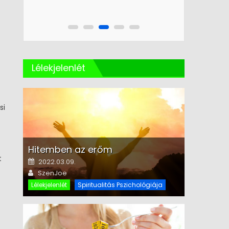
Lélekjelenlét
si
Hitemben az erőm
t
Posted on
2022.03.09.
Author
SzenJoe
Lélekjelenlét
Spiritualitás Pszichológiája