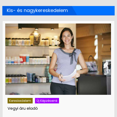
Kis- és nagykereskedelem
Kereskedelem
Új Képzéseink
Drogerista