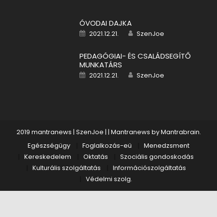
ÓVODAI DAJKA
Posted on
Author
2021.12.21.
SzenJoe
PEDAGÓGIAI- ÉS CSALÁDSEGÍTŐ
MUNKATÁRS
Posted on
Author
2021.12.21.
SzenJoe
2019 mantranews | SzenJoe |
|
Mantranews by
Mantrabrain
.
Egészségügy
Foglalkozás-eü
Menedzsment
Kereskedelem
Oktatás
Szociális gondoskodás
Kulturális szolgáltatás
Információszolgáltatás
Védelmi szolg.