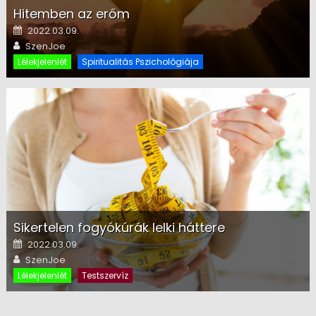
Hitemben az erőm
Posted on
2022.03.09.
Author
SzenJoe
Lélekjelenlét
Spiritualitás Pszichológiája
Sikertelen fogyókúrák lelki háttere
Posted on
2022.03.09.
Author
SzenJoe
Lélekjelenlét
Testszervíz