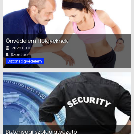
Önvédelem Hölgyeknek
Posted on
2022.03.01.
Author
SzenJoe
Biztonságvédelem
Biztonsági szolgálatvezető