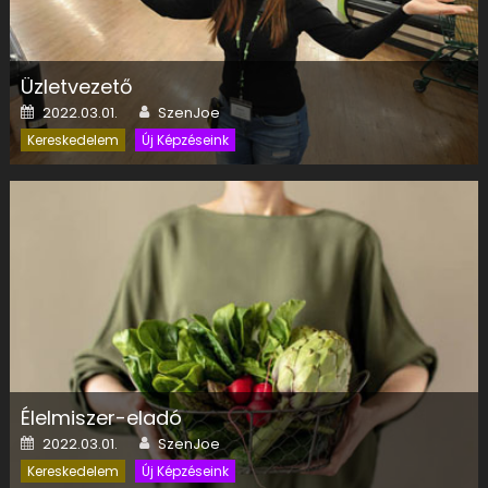
Üzletvezető
Posted on
Author
2022.03.01.
SzenJoe
Kereskedelem
Új Képzéseink
Élelmiszer-eladó
Posted on
Author
2022.03.01.
SzenJoe
Vegyi áru eladó
Kereskedelem
Új Képzéseink
Posted on
Author
2022.03.01.
SzenJoe