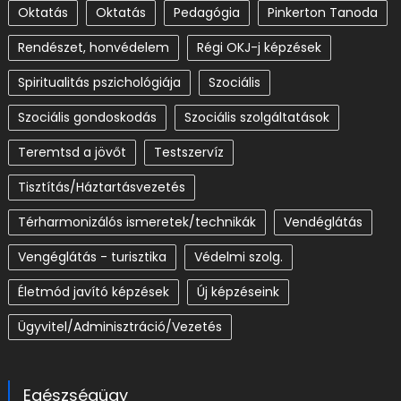
Oktatás
Oktatás
Pedagógia
Pinkerton Tanoda
Rendészet, honvédelem
Régi OKJ-j képzések
Spiritualitás pszichológiája
Szociális
Szociális gondoskodás
Szociális szolgáltatások
Teremtsd a jövőt
Testszervíz
Tisztítás/Háztartásvezetés
Térharmonizálós ismeretek/technikák
Vendéglátás
Vengéglátás - turisztika
Védelmi szolg.
Életmód javító képzések
Új képzéseink
Ügyvitel/Adminisztráció/Vezetés
Egészségügy