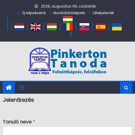
Skip to content
2026, augusztus 06, csütörtök
Új képzéseink
Munkatársképzés
Lélekjelenlét
Jelentkezés
Tanuló neve
*