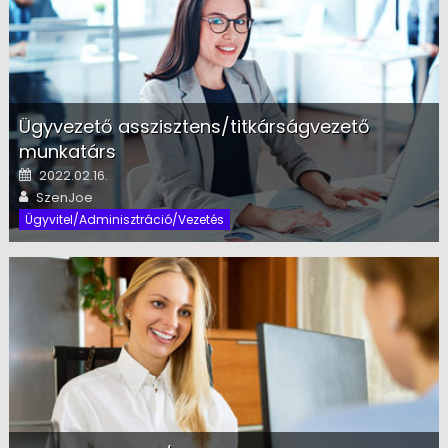
Ügyvezető asszisztens/titkárságvezető
munkatárs
Posted on
2022.02.16.
Author
SzenJoe
Ügyvitel/Adminisztráció/Vezetés