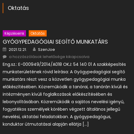
Oktatás
Képzéseink
Oktatás
GYÓGYPEDAGÓGIAI SEGÍTŐ MUNKATÁRS
Posted on
Author
2021.12.21.
SzenJoe
GYÓGYPEDAGÓGIAI SEGÍTŐ MUNKATÁRS bejegyzéshez
a hozzászólások lehetősége kikapcsolva
Eng.sz.: E-000949/2014/A018 OKJ: 54 140 01 A szakképesítés
munkaterületének rövid leírása: A Gyógypedagógiai segítő
munkatárs részt vesz a közvetlen gyógypedagógiai munka
előkészítésében. Közreműködik a tanórai, a tanórán kívüli és
intézményen kívüli foglalkozások előkészítésében és
lebonyolításában. Közreműködik a sajátos nevelési igényű,
fogyatékos személyek körében végzett általános jellegű
nevelési, oktatási feladatokban. A gyógypedagógus,
konduktor útmutatásai alapján ellátja […]