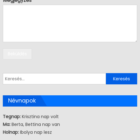
Megjegyzés
Beküldés
Keresés:
Névnapok
Tegnap:
Krisztina nap volt
Ma:
Berta, Bettina nap van
Holnap:
Ibolya nap lesz