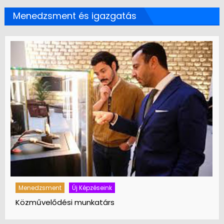
Menedzsment és igazgatás
Menedzsment
Új Képzéseink
Közművelődési munkatárs