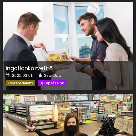
Ingatlanközvetítő
Posted on
Author
2022.03.01.
SzenJoe
Kereskedelem
Új Képzéseink