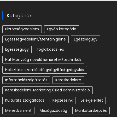
Kategóriák
Biztonságvédelem
Egyéb kategória
Egészségvédelem/Mentálhigiéné
Egészségügy
Egészségügy
Foglalkozás-eü
Hatékonyság növelő ismeretek/technikák
Holisztikus szemléletű gyógyítás/gyógyulás
Információszolgáltatás
Kereskedelem
Kereskedelem-Marketing üzleti adminisztráció
Kulturális szolgáltatás
Képzéseink
Lélekjelenlét
Menedzsment
Mezőgazdaság
Munkatársképzés