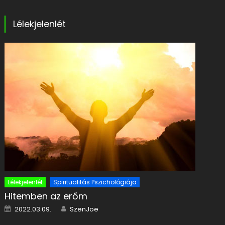
Lélekjelenlét
Lélekjelenlét
Spiritualitás Pszichológiája
Hitemben az erőm
Posted on
Author
2022.03.09.
SzenJoe