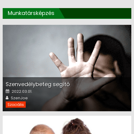
Munkatársképzés
Szenvedélybeteg segítő
Posted on
2022.03.01.
Author
SzenJoe
Szociális