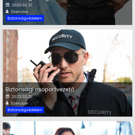
Posted on
2022.02.21.
Author
SzenJoe
Biztonságvédelem
Biztonsági csoportvezető
Posted on
2022.02.21.
Author
SzenJoe
Biztonságvédelem