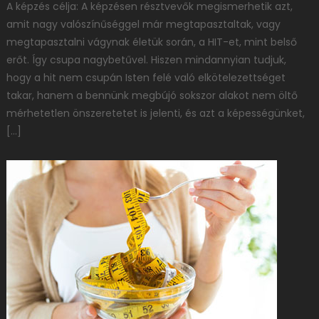
A képzés célja: A képzésen résztvevők megismerhetik azt,
amit nagy valószínűséggel már megtapasztaltak, vagy
megtapasztalni vágynak életük során, a HIT-et, mint belső
erőt. Így csupa nagybetűvel. Hiszen mindannyian tudjuk,
hogy a hit nem csupán Isten felé való elkötelezettséget
takar, hanem a bennünk megbújó sokszor alakot nem öltő
mérhetetlen önszeretetet is jelenti, és azt a képességünket,
[…]