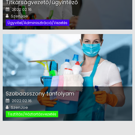
Titkárságvezető/ügyintéző
Posted on
2022.02.16.
Author
SzenJoe
Ügyvitel/Adminisztráció/Vezetés
Szobaasszony tanfolyam
Posted on
2022.02.16.
Author
SzenJoe
Tisztítás/Háztartásvezetés