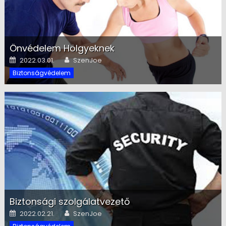
Önvédelem Hölgyeknek
Posted on
Author
2022.03.01.
SzenJoe
Biztonságvédelem
Biztonsági szolgálatvezető
Posted on
Author
2022.02.21.
SzenJoe