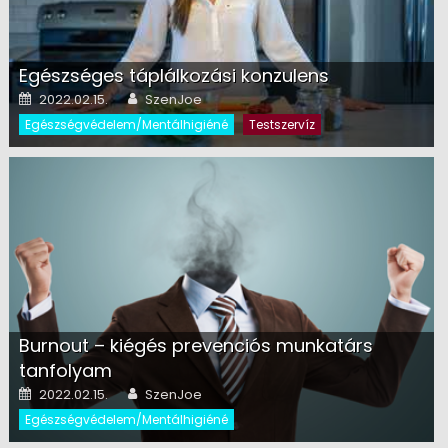
Egészséges táplálkozási konzulens
Posted on
Author
2022.02.15.
SzenJoe
Egészségvédelem/Mentálhigiéné
Testszervíz
Burnout – kiégés prevenciós munkatárs
tanfolyam
Posted on
Author
2022.02.15.
SzenJoe
Egészségvédelem/Mentálhigiéné