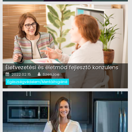
Életvezetési és életmód fejlesztő konzulens
Posted on
Author
2022.02.15.
SzenJoe
Egészségvédelem/Mentálhigiéné