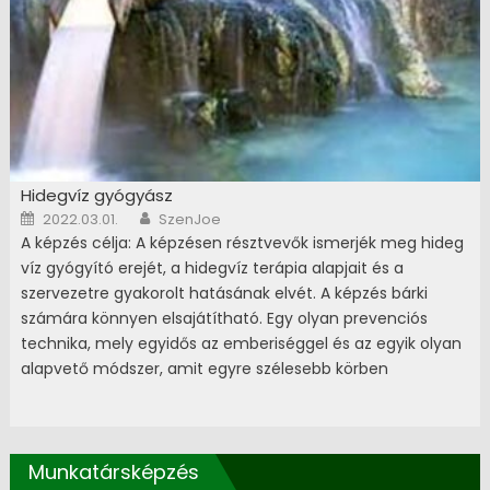
megelőzésre és öngyógyításra, ha megkapja a
feltételeket hozzá.
Hidegvíz gyógyász
Posted on
Author
2022.03.01.
SzenJoe
A képzés célja: A képzésen résztvevők ismerjék meg hideg
víz gyógyító erejét, a hidegvíz terápia alapjait és a
szervezetre gyakorolt hatásának elvét. A képzés bárki
számára könnyen elsajátítható. Egy olyan prevenciós
technika, mely egyidős az emberiséggel és az egyik olyan
alapvető módszer, amit egyre szélesebb körben
használnak. A helyes terápia elsajátításával sokat tehet az
egészsége megőrzéséért. Jelentkezés feltétele: nincs
(laikusok is elvégezhetik) A képzés teljes távoktatásban
Munkatársképzés
történik és online vagy személyes vizsgával zárul (igény