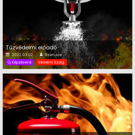
Tűzvédelmi előadó
Posted on
Author
2022.03.02.
SzenJoe
Új Képzéseink
Védelmi Szolg.