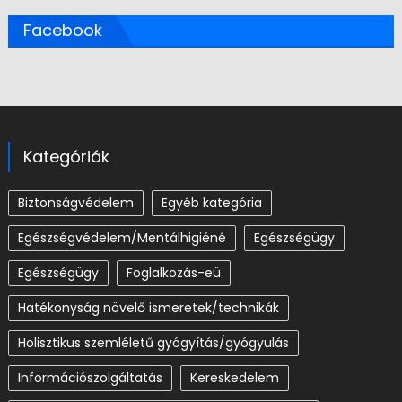
Információszolgáltatás
Kereskedelem
Kereskedelem-Marketing üzleti adminisztráció
Kulturális szolgáltatás
Képzéseink
Lélekjelenlét
Menedzsment
Mezőgazdaság
Munkatársképzés
Oktatás
Oktatás
Pedagógia
Pinkerton Tanoda
Rendészet, honvédelem
Régi OKJ-j képzések
Spiritualitás pszichológiája
Szociális
Szociális gondoskodás
Szociális szolgáltatások
Teremtsd a jövőt
Testszervíz
Tisztítás/Háztartásvezetés
Térharmonizálós ismeretek/technikák
Vendéglátás
Vengéglátás - turisztika
Védelmi szolg.