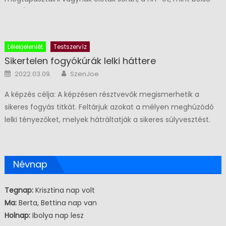
Holnap:
Ibolya nap lesz
Facebook
Kategóriák
Biztonságvédelem
Egyéb kategória
Egészségvédelem/Mentálhigiéné
Egészségügy
Egészségügy
Foglalkozás-eü
Hatékonyság növelő ismeretek/technikák
Holisztikus szemléletű gyógyítás/gyógyulás