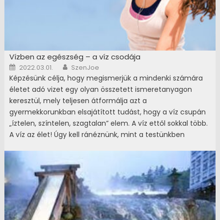
Vízben az egészség – a víz csodája
Posted on
Author
2022.03.01.
SzenJoe
Képzésünk célja, hogy megismerjük a mindenki számára
életet adó vizet egy olyan összetett ismeretanyagon
keresztül, mely teljesen átformálja azt a
gyermekkorunkban elsajátított tudást, hogy a víz csupán
„íztelen, színtelen, szagtalan” elem. A víz ettől sokkal több.
A víz az élet! Úgy kell ránéznünk, mint a testünkben
végbemenő minden megelőző és gyógyító folyamat
elsődleges összetevője. A képzés bárki számára könnyen
elsajátítható, önmaga és a környezetében élők részére
praktikusan hasznosítható tanácsokat ad, a víz sokoldalú
felhasználásáról, gyógyító erejéről, a vízfogyasztás
előnyeiről. Testünk egy csodálatos alkotás, mely képes a
legsúlyosabb betegségből is felépülni, képes a