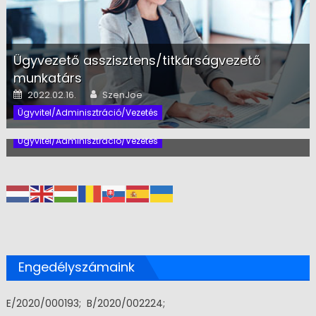
Ügyvezető asszisztens/titkárságvezető
munkatárs
Posted on
Author
2022.02.16.
SzenJoe
Titkárságvezető/ügyintéző
Ügyvitel/Adminisztráció/Vezetés
Posted on
Author
2022.02.16.
SzenJoe
Ügyvitel/Adminisztráció/Vezetés
Engedélyszámaink
E/2020/000193; B/2020/002224;