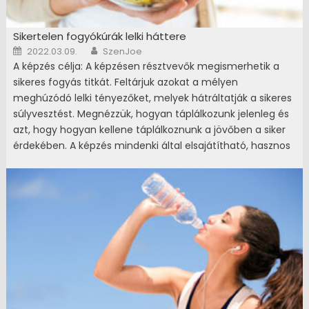
Sikertelen fogyókúrák lelki háttere
Posted on
Author
2022.03.09.
SzenJoe
A képzés célja: A képzésen résztvevők megismerhetik a
sikeres fogyás titkát. Feltárjuk azokat a mélyen
meghúzódó lelki tényezőket, melyek hátráltatják a sikeres
súlyvesztést. Megnézzük, hogyan táplálkozunk jelenleg és
azt, hogy hogyan kellene táplálkoznunk a jövőben a siker
érdekében. A képzés mindenki által elsajátítható, hasznos
és egészséges életmódra vonatkozó tanácsokat ad, a
helyes és sikeres fogyással kapcsolatban, mely segít a
testi és lelki harmónia megteremtésében. Mindannyian
tudjuk, hogy a jó közérzet titka nem ritkán a jó kinézet
Jelentkezés feltétele: nincs (laikusok is elvégezhetik) A
képzés online, személyes részvételt nem igényel A
képzéshez komplett oktatócsomagot biztosítunk. Melyek
a következőket tartalmazzák: felkészülést támogató
jegyzet hanganyag A