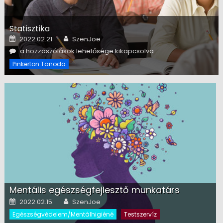
Statisztika
Posted on
Author
2022.02.21.
SzenJoe
Statisztika bejegyzéshez
a hozzászólások lehetősége kikapcsolva
Pinkerton Tanoda
Mentális egészségfejlesztő munkatárs
Posted on
Author
2022.02.15.
SzenJoe
Egészségvédelem/Mentálhigiéné
Testszervíz