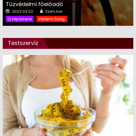
Tűzvédelmi főelőadó
Posted on
Author
2022.03.02.
SzenJoe
Új Képzéseink
Védelmi Szolg.
Testszervíz