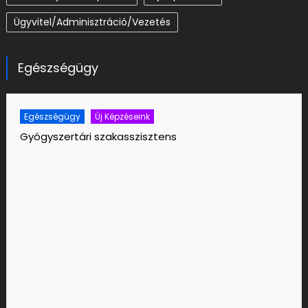
Lélekjelenlét
Lélekjelenlét
Spiritualitás Pszichológiája
Hitemben az erőm