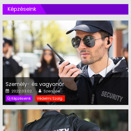
Képzéseink
Személy- és vagyonőr
Posted on
Author
2022.03.02.
SzenJoe
Új Képzéseink
Védelmi Szolg.