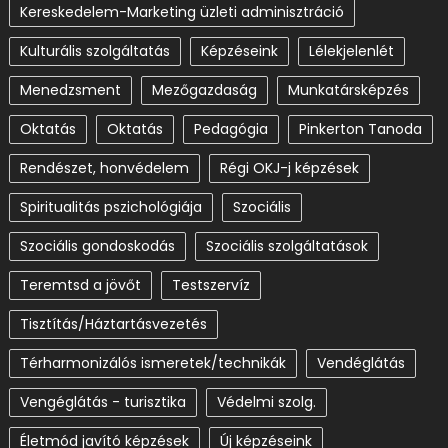
Életmód javító képzések
Új képzéseink
Ügyvitel/Adminisztráció/Vezetés
Egészségügy
Egészségügy
Új Képzéseink
Egészségfejlesztési segítő