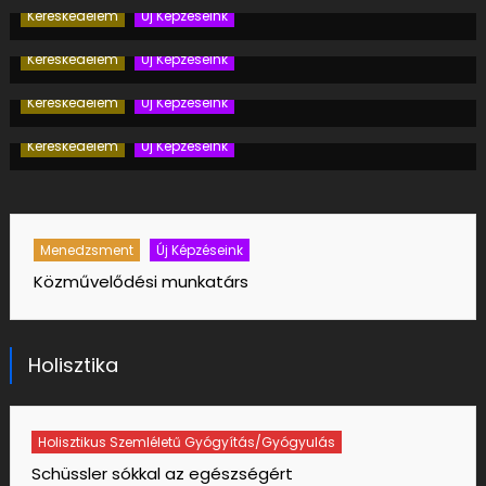
s/gyógyulás
Holisztikus Szemléletű Gyógyítás/gyó
gért
Ásványismereti tanácsadó