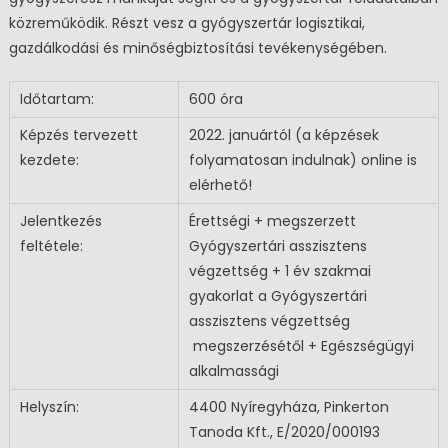
közreműködik. Részt vesz a gyógyszertár logisztikai,
gazdálkodási és minőségbiztosítási tevékenységében.
Időtartam:
600 óra
Képzés tervezett
2022. januártól (a képzések
kezdete:
folyamatosan indulnak) online is
elérhető!
Jelentkezés
Érettségi + megszerzett
feltétele:
Gyógyszertári asszisztens
végzettség + 1 év szakmai
gyakorlat a Gyógyszertári
asszisztens végzettség
megszerzésétől + Egészségügyi
alkalmassági
Helyszín:
4400 Nyíregyháza, Pinkerton
Tanoda Kft., E/2020/000193