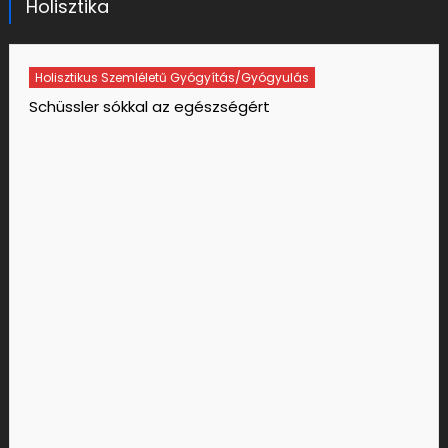
Holisztika
Holisztikus Szemléletű Gyógyítás/gyógyulás
Ásványismereti tanácsadó