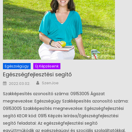
Egészségügy
Új Képzéseink
Egészségfejlesztési segítő
Author
Posted on
SzenJoe
2022.03.02.
Szakképesítés azonosító száma: 09153005 Ágazat
megnevezése: Egészségügy Szakképesítés azonosító száma:
09153005 Szakképesítés megnevezése: Egészségfejlesztési
segítő KEOR kód: 0915 Képzés leírása/Egészségfejlesztési
segítő feladatai: Az egészségfejlesztési segítő
együttműködik az egészségügyi és szociális szolgáltatókkal,