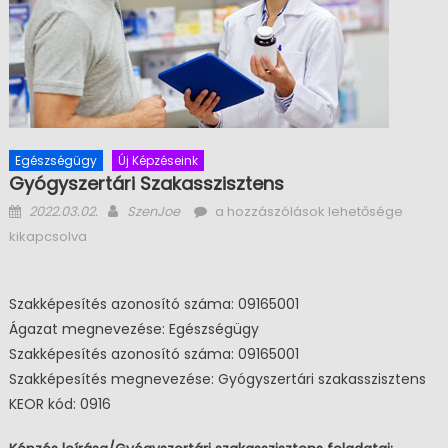
Egészségügy
Új Képzéseink
Gyógyszertári Szakasszisztens
Posted on
Author
Gyógyszertári szakasszisztens
2022.03.02.
SzenJoe
a hozzászólások lehetősége
bejegyzéshez
kikapcsolva
Szakképesítés azonosító száma: 09165001
Ágazat megnevezése: Egészségügy
Szakképesítés azonosító száma: 09165001
Szakképesítés megnevezése: Gyógyszertári szakasszisztens
KEOR kód: 0916