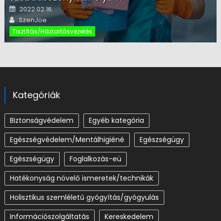
Posted on
2022.02.16.
Author
SzenJoe
Tisztítás/Háztartásvezetés
Kategóriák
Biztonságvédelem
Egyéb kategória
Egészségvédelem/Mentálhigiéné
Egészségügy
Egészségügy
Foglalkozás-eü
Hatékonyság növelő ismeretek/technikák
Holisztikus szemléletű gyógyítás/gyógyulás
Információszolgáltatás
Kereskedelem