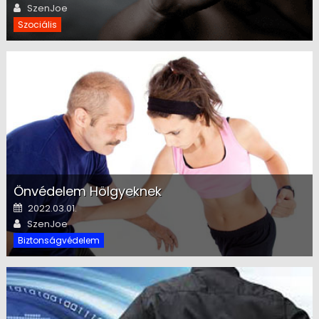
Author
SzenJoe
Szociális
Önvédelem Hölgyeknek
Posted on
2022.03.01.
Author
SzenJoe
Biztonságvédelem