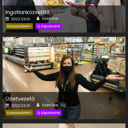
Ingatlanközvetítő
Author
Posted on
SzenJoe
2022.03.01.
Kereskedelem
Új Képzéseink
Üzletvezető
Author
Posted on
SzenJoe
2022.03.01.
Kereskedelem
Új Képzéseink