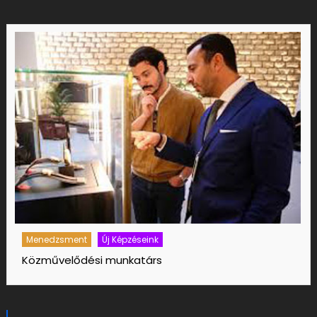
Menedzsment
Új Képzéseink
Közművelődési munkatárs