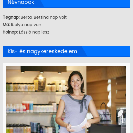
Névnapok
Tegnap:
Berta, Bettina nap volt
Ma:
Ibolya nap van
Holnap:
László nap lesz
Kis- és nagykereskedelem
Kereskedelem
Új Képzéseink
Drogerista