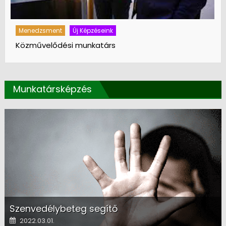
Menedzsment
Új Képzéseink
Közművelődési munkatárs
Munkatársképzés
Szenvedélybeteg segítő
Posted on
2022.03.01.