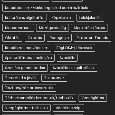
Kereskedelem-Marketing üzleti adminisztráció
Kulturális szolgáltatás
Képzéseink
Lélekjelenlét
Menedzsment
Mezőgazdaság
Munkatársképzés
Oktatás
Oktatás
Pedagógia
Pinkerton Tanoda
Rendészet, honvédelem
Régi OKJ-j képzések
Spiritualitás pszichológiája
Szociális
Szociális gondoskodás
Szociális szolgáltatások
Teremtsd a jövőt
Testszervíz
Tisztítás/Háztartásvezetés
Térharmonizálós ismeretek/technikák
Vendéglátás
Vengéglátás - turisztika
Védelmi szolg.