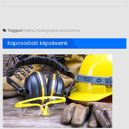
Tagged
Dajka
,
Pedagógiai asszisztens
Kapcsolódó képzéseink