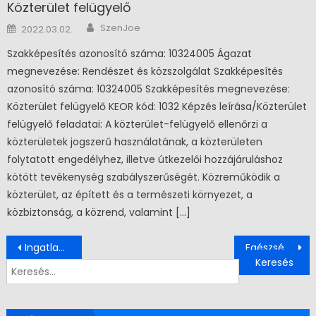
Közterület felügyelő
Author
Posted on
SzenJoe
2022.03.02.
Szakképesítés azonosító száma: 10324005 Ágazat
megnevezése: Rendészet és közszolgálat Szakképesítés
azonosító száma: 10324005 Szakképesítés megnevezése:
Közterület felügyelő KEOR kód: 1032 Képzés leírása/Közterület
felügyelő feladatai: A közterület-felügyelő ellenőrzi a
közterületek jogszerű használatának, a közterületen
folytatott engedélyhez, illetve útkezelői hozzájáruláshoz
kötött tevékenység szabályszerűségét. Közreműködik a
közterület, az épített és a természeti környezet, a
közbiztonság, a közrend, valamint […]
Bejegyzés navigáció
Ingatlanközvetítő
Egészségfejlesztési segítő
Keresés: