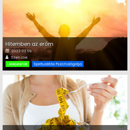
Hitemben az erőm
Posted on
2022.03.09.
Author
SzenJoe
Lélekjelenlét
Spiritualitás Pszichológiája