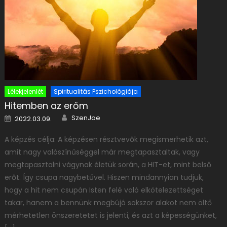
Lélekjelenlét
Spiritualitás Pszichológiája
Hitemben az erőm
Author
Posted on
SzenJoe
2022.03.09.
A képzés célja: A képzésen résztvevők megismerhetik azt,
amit nagy valószínűséggel már megtapasztaltak, vagy
megtapasztalni vágynak életük során, a HIT-et, mint belső
erőt. Így csupa nagybetűvel. Hiszen mindannyian tudjuk,
hogy a hit nem csupán Isten felé való elkötelezettséget
takar, hanem a bennünk megbújó sokszor alakot nem öltő
mérhetetlen önszeretetet is jelenti, és azt a képességünket,