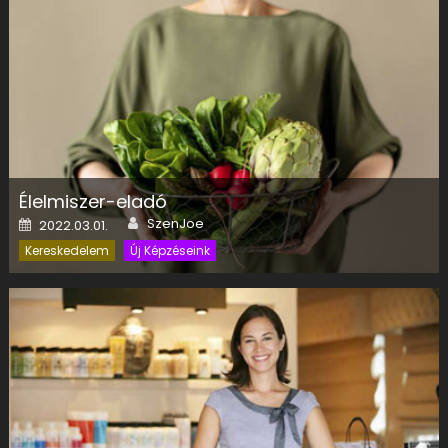
Élelmiszer-eladó
Author
Posted on
SzenJoe
2022.03.01.
Kereskedelem
Új Képzéseink