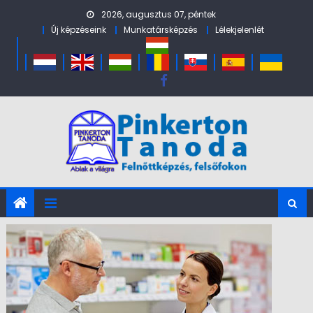
Skip to content
2026, augusztus 07, péntek
Új képzéseink
Munkatársképzés
Lélekjelenlét