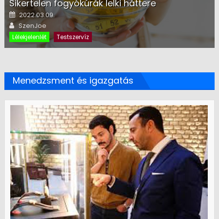
Sikertelen fogyókúrák lelki háttere
Posted on
2022.03.09.
Author
SzenJoe
Lélekjelenlét
Testszervíz
Menedzsment és igazgatás