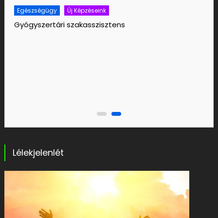
Egészségügy
Új Képzéseink
Egészségfejlesztési segítő
Lélekjelenlét