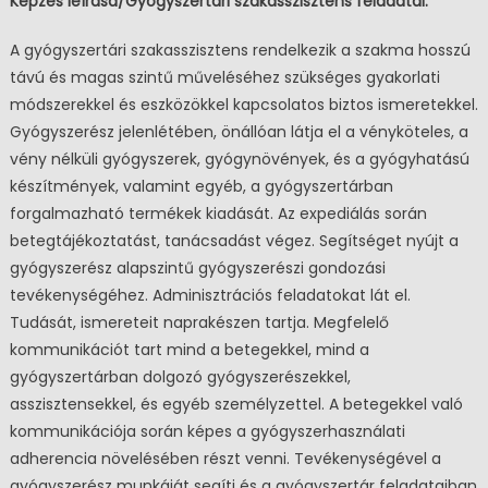
Képzés leírása/Gyógyszertári szakasszisztens feladatai:
A gyógyszertári szakasszisztens rendelkezik a szakma hosszú
távú és magas szintű műveléséhez szükséges gyakorlati
módszerekkel és eszközökkel kapcsolatos biztos ismeretekkel.
Gyógyszerész jelenlétében, önállóan látja el a vényköteles, a
vény nélküli gyógyszerek, gyógynövények, és a gyógyhatású
készítmények, valamint egyéb, a gyógyszertárban
forgalmazható termékek kiadását. Az expediálás során
betegtájékoztatást, tanácsadást végez. Segítséget nyújt a
gyógyszerész alapszintű gyógyszerészi gondozási
tevékenységéhez. Adminisztrációs feladatokat lát el.
Tudását, ismereteit naprakészen tartja. Megfelelő
kommunikációt tart mind a betegekkel, mind a
gyógyszertárban dolgozó gyógyszerészekkel,
asszisztensekkel, és egyéb személyzettel. A betegekkel való
kommunikációja során képes a gyógyszerhasználati
adherencia növelésében részt venni. Tevékenységével a
gyógyszerész munkáját segíti és a gyógyszertár feladataiban