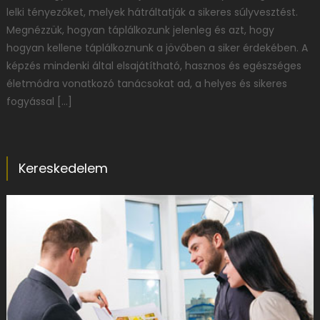
lelki tényezőket, melyek hátráltatják a sikeres súlyvesztést.
Megnézzük, hogyan táplálkozunk jelenleg és azt, hogy
hogyan kellene táplálkoznunk a jövőben a siker érdekében. A
képzés mindenki által elsajátítható, hasznos és egészséges
életmódra vonatkozó tanácsokat ad, a helyes és sikeres
fogyással […]
Kereskedelem