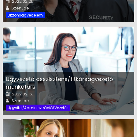
Posted on
2022.02.21.
Author
SzenJoe
Biztonságvédelem
Ügyvezető asszisztens/titkárságvezető
munkatárs
Posted on
2022.02.16.
Author
SzenJoe
Ügyvitel/Adminisztráció/Vezetés