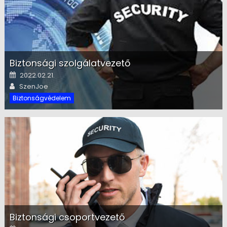
Biztonsági szolgálatvezető
Posted on
2022.02.21.
Author
SzenJoe
Biztonságvédelem
Biztonsági csoportvezető