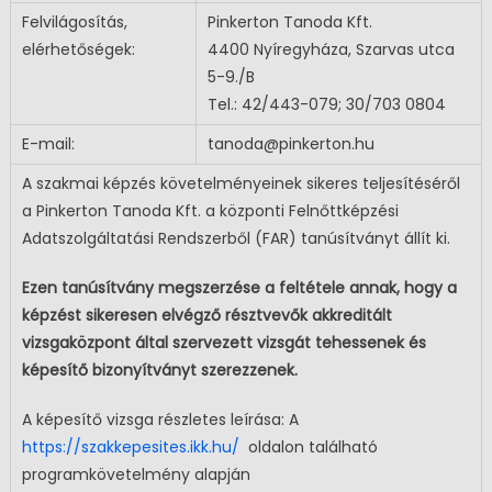
Felvilágosítás,
Pinkerton Tanoda Kft.
elérhetőségek:
4400 Nyíregyháza, Szarvas utca
5-9./B
Tel.: 42/443-079; 30/703 0804
E-mail:
tanoda@pinkerton.hu
A szakmai képzés követelményeinek sikeres teljesítéséről
a Pinkerton Tanoda Kft. a központi Felnőttképzési
Adatszolgáltatási Rendszerből (FAR) tanúsítványt állít ki.
Ezen tanúsítvány megszerzése a feltétele annak, hogy a
képzést sikeresen elvégző résztvevők akkreditált
vizsgaközpont által szervezett vizsgát tehessenek és
képesítő bizonyítványt szerezzenek.
A képesítő vizsga részletes leírása: A
https://szakkepesites.ikk.hu/
oldalon található
programkövetelmény alapján