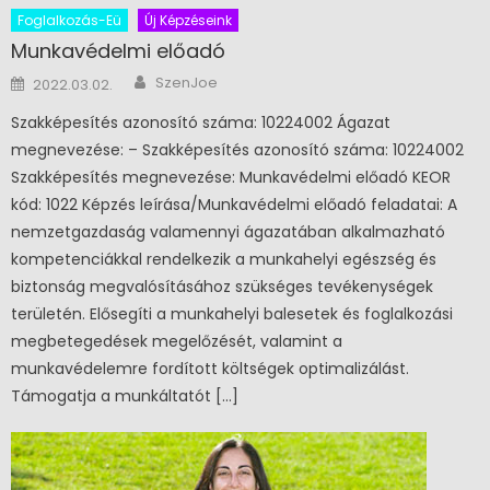
Foglalkozás-Eü
Új Képzéseink
Munkavédelmi előadó
Author
Posted on
SzenJoe
2022.03.02.
Szakképesítés azonosító száma: 10224002 Ágazat
megnevezése: – Szakképesítés azonosító száma: 10224002
Szakképesítés megnevezése: Munkavédelmi előadó KEOR
kód: 1022 Képzés leírása/Munkavédelmi előadó feladatai: A
nemzetgazdaság valamennyi ágazatában alkalmazható
kompetenciákkal rendelkezik a munkahelyi egészség és
biztonság megvalósításához szükséges tevékenységek
területén. Elősegíti a munkahelyi balesetek és foglalkozási
megbetegedések megelőzését, valamint a
munkavédelemre fordított költségek optimalizálást.
Támogatja a munkáltatót […]