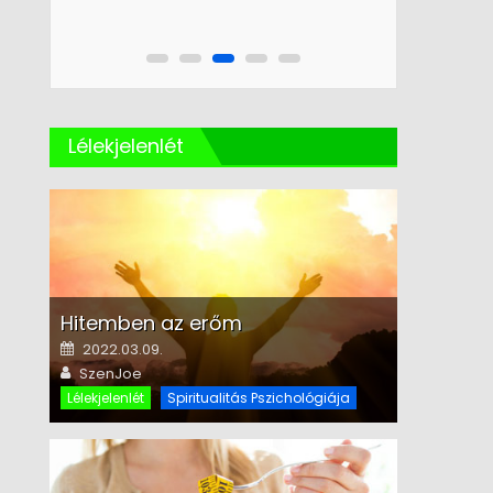
Lélekjelenlét
Hitemben az erőm
Posted on
2022.03.09.
Author
SzenJoe
Lélekjelenlét
Spiritualitás Pszichológiája