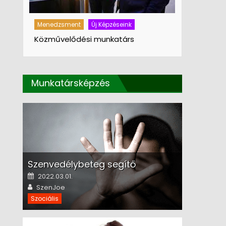
Menedzsment
Új Képzéseink
Menedzsme
Közművelődési munkatárs
Közművelő
Munkatársképzés
Szenvedélybeteg segítő
Posted on
2022.03.01.
Author
SzenJoe
Szociális