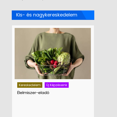
Kis- és nagykereskedelem
Kereskedelem
Új Képzéseink
Kereskedel
Élelmiszer-eladó
Vegyi áru 