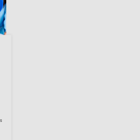
m
Új Képzéseink
Kereskedelem
Új Képzéseink
vetítő
Üzletvezető
s