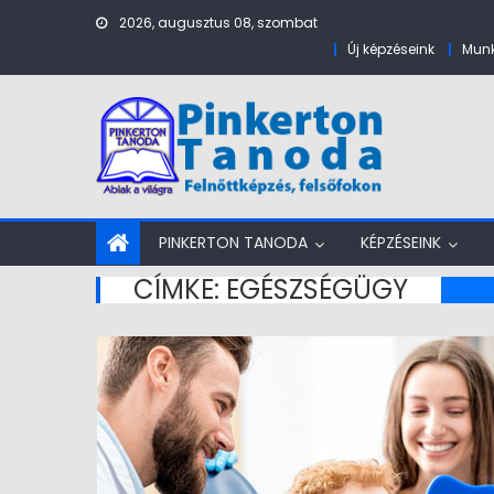
Skip to content
2026, augusztus 08, szombat
Új képzéseink
Munk
PINKERTON TANODA
KÉPZÉSEINK
CÍMKE:
EGÉSZSÉGÜGY