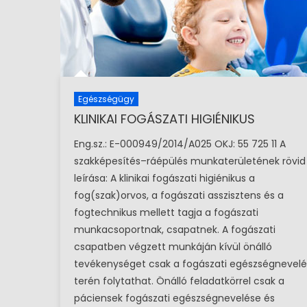
Egészségügy
KLINIKAI FOGÁSZATI HIGIÉNIKUS
Eng.sz.: E-000949/2014/A025 OKJ: 55 725 11 A
szakképesítés–ráépülés munkaterületének rövid
leírása: A klinikai fogászati higiénikus a
fog(szak)orvos, a fogászati asszisztens és a
fogtechnikus mellett tagja a fogászati
Kereskedelem
Új Képzéseink
Kereskedele
munkacsoportnak, csapatnek. A fogászati
Drogerista
Ingatlanköz
csapatben végzett munkáján kívül önálló
tevékenységet csak a fogászati egészségnevelé
terén folytathat. Önálló feladatkörrel csak a
páciensek fogászati egészségnevelése és