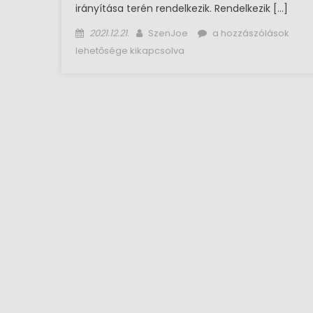
irányítása terén rendelkezik. Rendelkezik […]
Posted on
Author
KLINIKAI FOGÁSZATI
2021.12.21.
SzenJoe
a hozzászólások
HIGIÉNIKUS bejegyzés
lehetősége kikapcsolva