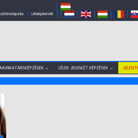
atársképzés
Lélekjelenlét
MUNKATÁRSKÉPZÉSEK
LÉLEK JELENLÉT KÉPZÉSEK
JELENT